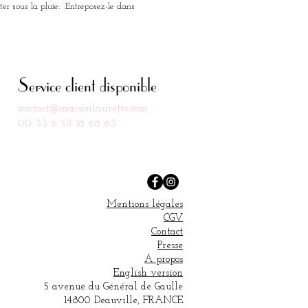
ter sous la pluie. Entreposez-le dans
 : 5 cm
e : 18 cm
apeau sera confectionné sur
Service client disponible
e, merci de compter un délai de
ouvrés avant expédition
contact@maisonlaurette.com
00 33 6 58 18 68 63
LAURETTE est Artisan d'Art
s chapeaux sont entièrement
onnés à la main dans notre atelier
lle, en petites séries, garantissant
Mentions légales
 travail artisanal de grande
CGV
Contact
Presse
A propos
English version
5 avenue du Général de Gaulle
14800 Deauville, FRANCE