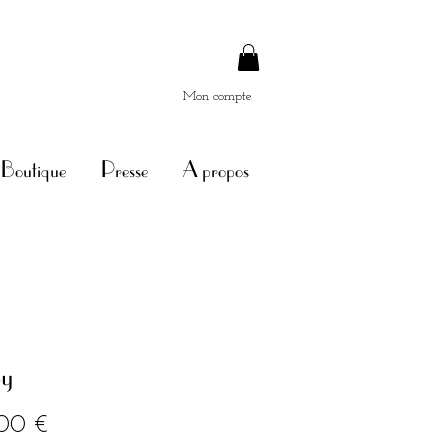
Mon compte
Boutique
Presse
A propos
y
Prix
00 €