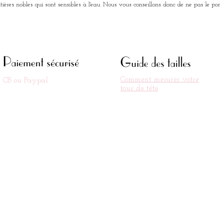
ères nobles qui sont sensibles à l'eau. Nous vous conseillons donc de ne pas le por
Hauteur
Diamètr
Votre ch
Paiement sécurisé
Guide des tailles
command
3 jours 
Comment
mesurer votre
CB ou Paypal
tour de tête
Maison 
Tous no
confecti
à Deauvi
ainsi un
qualité