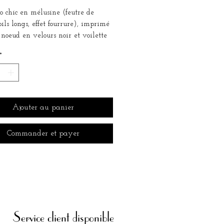
ro chic en mélusine (feutre de
oils longs, effet fourrure), imprimé
 noeud en velours noir et voilette
ée.
*
à l'aide d'un élastique à passer
 la nuque. Très discret même sur
courts.
 à tous les tours de tête
Ajouter au panier
apeau sera confectionné sur
e, merci de compter un délai de
Commander et payer
ouvrés avant expédition.
Service client disponible