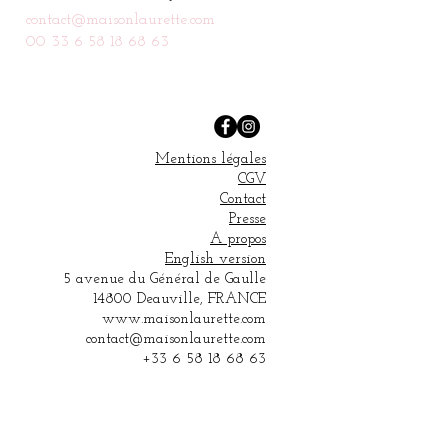
contact@maisonlaurette.com
00 33 6 58 18 68 63
Mentions légales
CGV
Contact
Presse
A propos
English version
5 avenue du Général de Gaulle
14800 Deauville, FRANCE
www.maisonlaurette.com
contact@maisonlaurette.com
+33 6 58 18 68 63