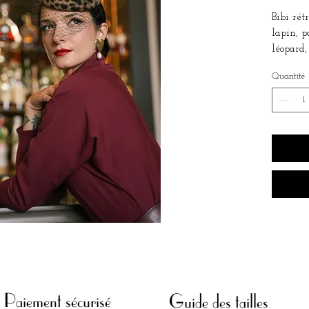
Bibi rét
lapin, p
léopard,
mouchet
Quantité
Se fixe 
derrière
cheveux 
Convient
Votre ch
command
5 jours 
Paiement sécurisé
Guide des tailles