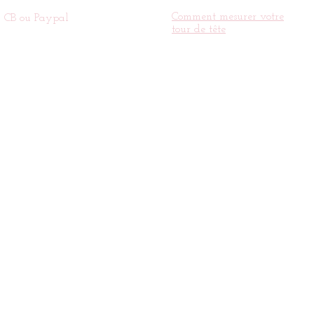
Comment
mesurer votre
CB ou Paypal
tour de tête