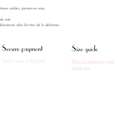
votre te
ières nobles, prenez-en soin:
Votre ch
de soie
command
licatesse afin d’éviter de le déformer
5 jours 
Maison 
Secure payment
Size guide
Tous no
Credit card or Paypal
How to measure your
confecti
head size
à Deauvi
artisana