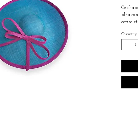
Ce chape
bleu can
cerise e
dialogue
Quantity
Une créa
Laurette
cérémon
Diamètr
Ce chape
légèreme
regard, 
l'aide d
tours de
Disponib
demande
personna