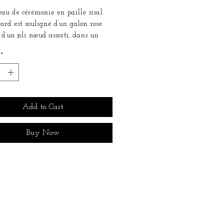
au de cérémonie en paille sisal
ard est souligné d’un galon rose
t d’un joli nœud assorti, dans un
 coloré à la fois vibrant et raffiné.
*
tion fidèle à l’univers Maison
, qui saura sublimer votre look de
ie.
e : 45 cm
Add to Cart
au se pose sur l'avant de la tête,
Buy Now
nt incliné pour souligner le
et se maintient très facilement à
'un serre-tête. Convient à tous les
 tête.
le en d’autres teintes sur
: nous contacter pour une
lisation sur-mesure, adaptée à