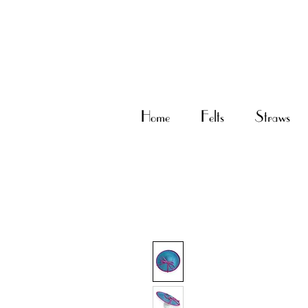
Home
Felts
Straws