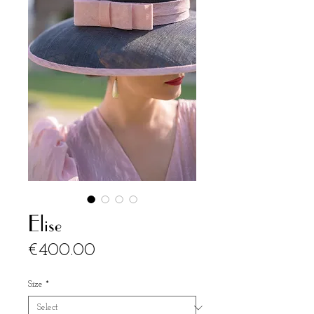
Elise
Price
€400.00
Size
*