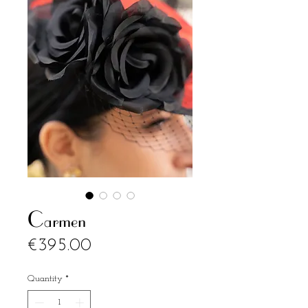
Carmen
Price
€395.00
Quantity
*